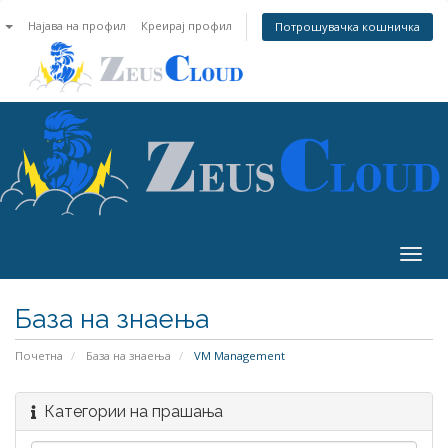
n
Најава на профил
Креирај профил
Потрошувачка кошничка
Togg
navig
База на знаења
Почетна
База на знаења
VM Management
Категории на прашања