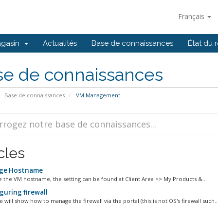
Français
agasin
Actualités
Base de connaissances
État du 
se de connaissances
Base de connaissances
VM Management
cles
ge Hostname
 the VM hostname, the setting can be found at Client Area >> My Products &...
guring firewall
le will show how to manage the firewall via the portal (this is not OS's firewall such..