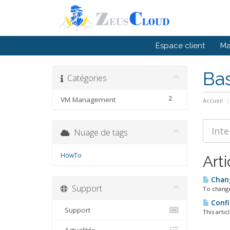
Espace client
M
Ba
Catégories
2
VM Management
Accueil
Nuage de tags
HowTo
Arti
Chan
Support
To change
Confi
Support
This artic